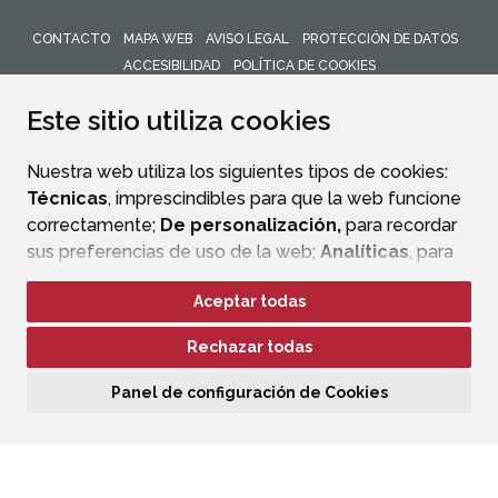
CONTACTO
MAPA WEB
AVISO LEGAL
PROTECCIÓN DE DATOS
ACCESIBILIDAD
POLÍTICA DE COOKIES
ENLACE 
Este sitio utiliza cookies
Nuestra web utiliza los siguientes tipos de cookies:
Técnicas
, imprescindibles para que la web funcione
correctamente;
De personalización,
para recordar
sus preferencias de uso de la web;
Analíticas
, para
mejorar el funcionamiento de la web y sus servicios.
Aceptar todas
Si acepta pulsando el botón
“Aceptar todas”
Rechazar todas
consideramos que acepta su uso. Si pulsa el botón
“Rechazar todas”
o continúa navegando sin realizar
Panel de configuración de Cookies
ninguna acción, se guardarán las cookies técnicas
imprescindibles. Para personalizar sus preferencias
acceda al
“Panel de configuración de cookies”.