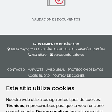
VALIDACIÓN DE DOCUMENTOS
AYUNTAMIENTO DE BÁRCABO
Plaza Mayor, nº 1
22148
BÁRCABO (HUESCA)
- ARAGÓN
(ESPAÑA)
974318453
barcabo@barcabo.es
CONTACTO
MAPA WEB
AVISO LEGAL
PROTECCIÓN DE DATOS
ACCESIBILIDAD
POLÍTICA DE COOKIES
ENLACE 
Este sitio utiliza cookies
Nuestra web utiliza los siguientes tipos de cookies:
Técnicas
, imprescindibles para que la web funcione
correctamente;
De personalización,
para recordar