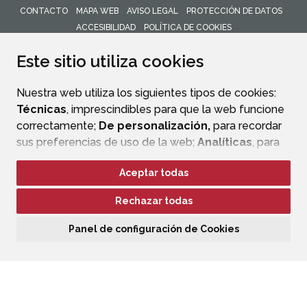
CONTACTO
MAPA WEB
AVISO LEGAL
PROTECCIÓN DE DATOS
ACCESIBILIDAD
POLÍTICA DE COOKIES
ENLACE 
Este sitio utiliza cookies
Nuestra web utiliza los siguientes tipos de cookies:
Técnicas
, imprescindibles para que la web funcione
correctamente;
De personalización,
para recordar
sus preferencias de uso de la web;
Analíticas
, para
mejorar el funcionamiento de la web y sus servicios.
Aceptar todas
Si acepta pulsando el botón
“Aceptar todas”
Rechazar todas
consideramos que acepta su uso. Si pulsa el botón
“Rechazar todas”
o continúa navegando sin realizar
Panel de configuración de Cookies
ninguna acción, se guardarán las cookies técnicas
imprescindibles. Para personalizar sus preferencias
acceda al
“Panel de configuración de cookies”.
Puede consultar más información, cómo