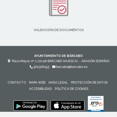
VALIDACIÓN DE DOCUMENTOS
AYUNTAMIENTO DE BÁRCABO
Plaza Mayor, nº 1
22148
BÁRCABO (HUESCA)
- ARAGÓN
(ESPAÑA)
974318453
barcabo@barcabo.es
CONTACTO
MAPA WEB
AVISO LEGAL
PROTECCIÓN DE DATOS
ACCESIBILIDAD
POLÍTICA DE COOKIES
ENLACE 