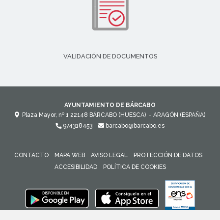
VALIDACIÓN DE DOCUMENTOS
AYUNTAMIENTO DE BÁRCABO
Plaza Mayor, nº 1
22148
BÁRCABO (HUESCA)
- ARAGÓN
(ESPAÑA)
974318453
barcabo@barcabo.es
CONTACTO
MAPA WEB
AVISO LEGAL
PROTECCIÓN DE DATOS
ACCESIBILIDAD
POLÍTICA DE COOKIES
ENLACE 